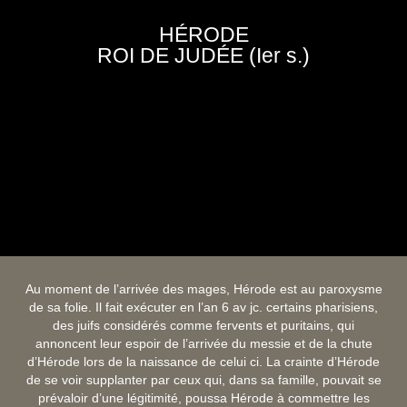
HÉRODE
ROI DE JUDÉE (Ier s.)
Au moment de l’arrivée des mages, Hérode est au paroxysme
de sa folie. Il fait exécuter en l’an 6 av jc. certains pharisiens,
des juifs considérés comme fervents et puritains, qui
annoncent leur espoir de l’arrivée du messie et de la chute
d’Hérode lors de la naissance de celui ci. La crainte d’Hérode
de se voir supplanter par ceux qui, dans sa famille, pouvait se
prévaloir d’une légitimité, poussa Hérode à commettre les