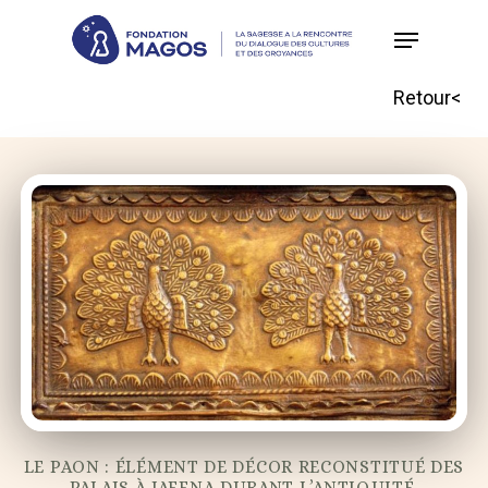
Skip
to
main
Retour<
content
LE PAON : ÉLÉMENT DE DÉCOR RECONSTITUÉ DES
PALAIS À JAFFNA DURANT L’ANTIQUITÉ.