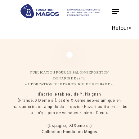
Skip
to
main
Retour<
content
PUBLICATION POUR LE SALON/EXPOSITION
DE PARIS DE 1873,
« L'ÉDUCATION DU DERNIER ROI DE GRENADE »,
d’après le tableau de M. Maignan
(France, XIXème s.), cadre XIXème néo-islamique en
marquèterie, estampillé de la devise Nazari écrite en arabe
« Il n’y a pas de vainqueur, sinon Dieu »
(Espagne, XIXème s.)
Collection Fondation Magos