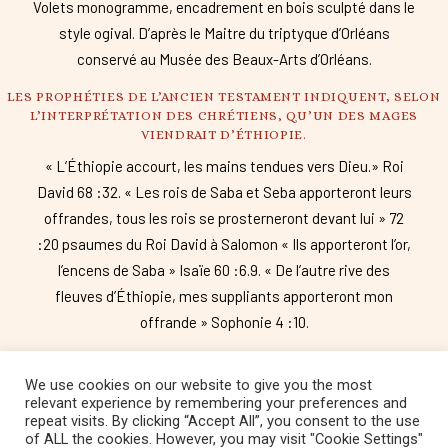
Volets monogramme, encadrement en bois sculpté dans le
style ogival. D’après le Maitre du triptyque d’Orléans
conservé au Musée des Beaux-Arts d’Orléans.
LES PROPHÉTIES DE L’ANCIEN TESTAMENT INDIQUENT, SELON
L’INTERPRÉTATION DES CHRÉTIENS, QU’UN DES MAGES
VIENDRAIT D’ÉTHIOPIE.
« L’Éthiopie accourt, les mains tendues vers Dieu.» Roi
David 68 :32. « Les rois de Saba et Seba apporteront leurs
offrandes, tous les rois se prosterneront devant lui » 72
:20 psaumes du Roi David à Salomon « Ils apporteront l’or,
l’encens de Saba » Isaïe 60 :6.9. « De l’autre rive des
fleuves d’Éthiopie, mes suppliants apporteront mon
offrande » Sophonie 4 :10.
We use cookies on our website to give you the most
relevant experience by remembering your preferences and
repeat visits. By clicking “Accept All”, you consent to the use
Copyright © 2022 Fondation Magos. All
of ALL the cookies. However, you may visit "Cookie Settings"