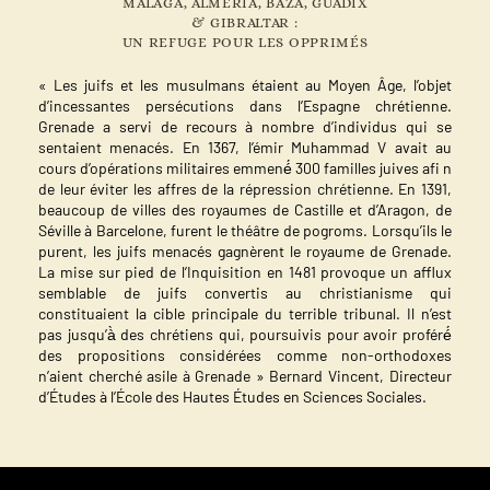
MALAGA, ALMÉRIA, BAZA, GUADIX
& GIBRALTAR :
UN REFUGE POUR LES OPPRIMÉS
« Les juifs et les musulmans étaient au Moyen Âge, l’objet
d’incessantes persécutions dans l’Espagne chrétienne.
Grenade a servi de recours à nombre d’individus qui se
sentaient menacés. En 1367, l’émir Muhammad V avait au
cours d’opérations militaires emmené́ 300 familles juives afi n
de leur éviter les affres de la répression chrétienne. En 1391,
beaucoup de villes des royaumes de Castille et d’Aragon, de
Séville à Barcelone, furent le théâtre de pogroms. Lorsqu’ils le
purent, les juifs menacés gagnèrent le royaume de Grenade.
La mise sur pied de l’Inquisition en 1481 provoque un afflux
semblable de juifs convertis au christianisme qui
constituaient la cible principale du terrible tribunal. Il n’est
pas jusqu’à̀ des chrétiens qui, poursuivis pour avoir proféré́
des propositions considérées comme non-orthodoxes
n’aient cherché asile à Grenade » Bernard Vincent, Directeur
d’Études à l’École des Hautes Études en Sciences Sociales.